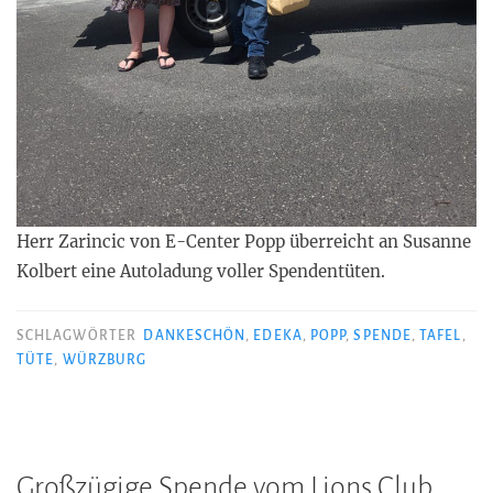
Herr Zarincic von E-Center Popp überreicht an Susanne
Kolbert eine Autoladung voller Spendentüten.
SCHLAGWÖRTER
DANKESCHÖN
,
EDEKA
,
POPP
,
SPENDE
,
TAFEL
,
TÜTE
,
WÜRZBURG
Großzügige Spende vom Lions Club