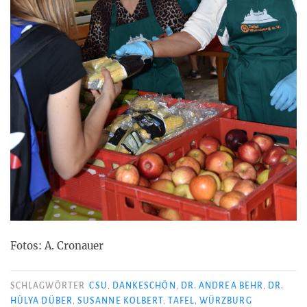
Fotos: A. Cronauer
SCHLAGWÖRTER
CSU
,
DANKESCHÖN
,
DR. ANDREA BEHR
,
DR.
HÜLYA DÜBER
,
SUSANNE KOLBERT
,
TAFEL
,
WÜRZBURG