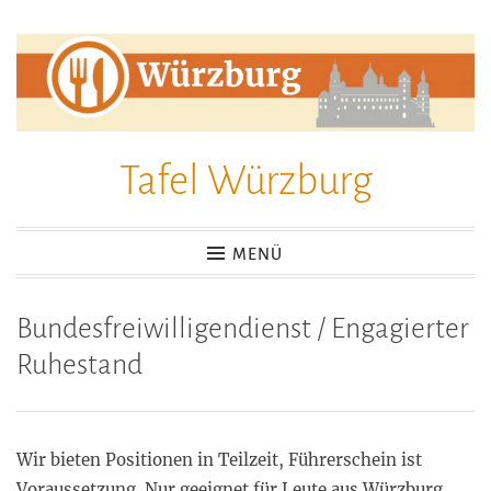
Zum
Inhalt
springen
Tafel Würzburg
MENÜ
Bundesfreiwilligendienst / Engagierter
Ruhestand
Wir bieten Positionen in Teilzeit, Führerschein ist
Voraussetzung. Nur geeignet für Leute aus Würzburg