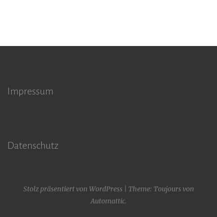
Impressum
Datenschutz
Stolz präsentiert von WordPress
|
Theme: Toujours von
Automattic
.