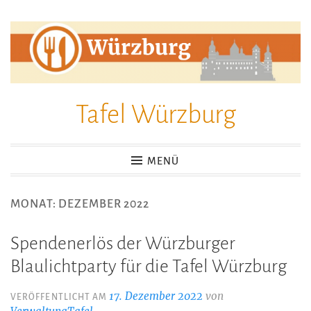
Zum
Inhalt
springen
Tafel Würzburg
MENÜ
MONAT:
DEZEMBER 2022
Spendenerlös der Würzburger
Blaulichtparty für die Tafel Würzburg
17. Dezember 2022
von
VERÖFFENTLICHT AM