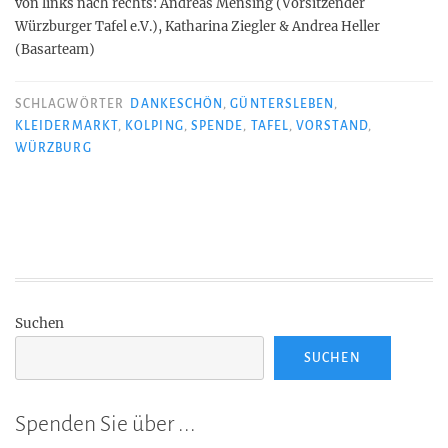
von links nach rechts: Andreas Mensing (Vorsitzender
Würzburger Tafel e.V.), Katharina Ziegler & Andrea Heller
(Basarteam)
SCHLAGWÖRTER
DANKESCHÖN
,
GÜNTERSLEBEN
,
KLEIDERMARKT
,
KOLPING
,
SPENDE
,
TAFEL
,
VORSTAND
,
WÜRZBURG
Suchen
SUCHEN
Spenden Sie über ...