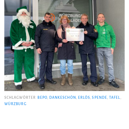
SCHLAGWÖRTER
BEPO
,
DANKESCHÖN
,
ERLÖS
,
SPENDE
,
TAFEL
,
WÜRZBURG