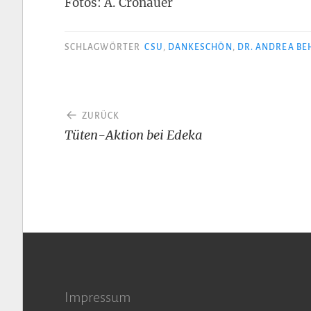
Fotos: A. Cronauer
SCHLAGWÖRTER
CSU
,
DANKESCHÖN
,
DR. ANDREA BE
Beitragsnavigation
ZURÜCK
Tüten-Aktion bei Edeka
Impressum