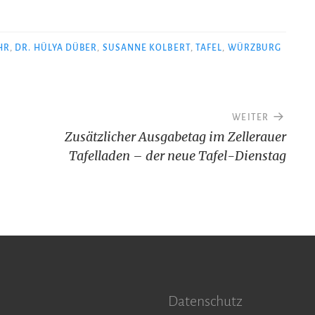
HR
,
DR. HÜLYA DÜBER
,
SUSANNE KOLBERT
,
TAFEL
,
WÜRZBURG
WEITER
Zusätzlicher Ausgabetag im Zellerauer
Tafelladen – der neue Tafel-Dienstag
Datenschutz