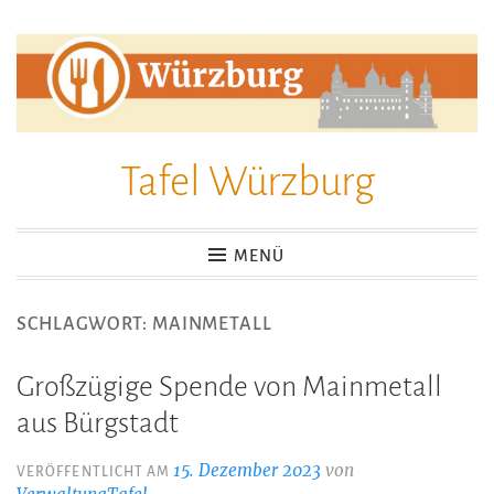
Zum
Inhalt
springen
Tafel Würzburg
MENÜ
SCHLAGWORT:
MAINMETALL
Großzügige Spende von Mainmetall
aus Bürgstadt
15. Dezember 2023
von
VERÖFFENTLICHT AM