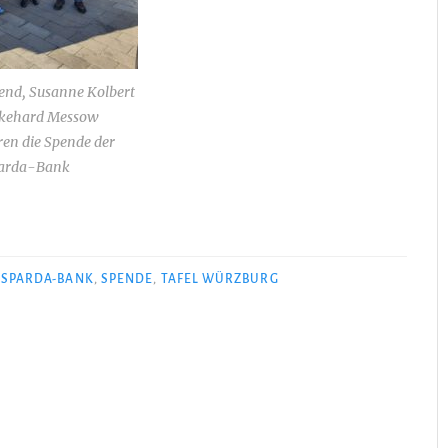
end, Susanne Kolbert
kehard Messow
ren die Spende der
arda-Bank
,
SPARDA-BANK
,
SPENDE
,
TAFEL WÜRZBURG