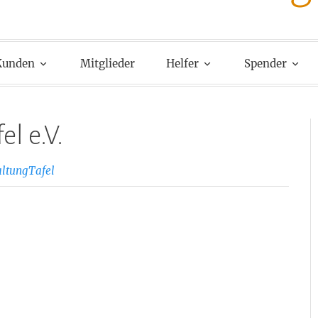
Kunden
Mitglieder
Helfer
Spender
el e.V.
ltungTafel